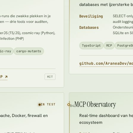
databases met ijzersterke b
-runs die zwakke plekken in je
Beveiliging
SELECT-only
en — drie tools voor auditen,
audit loggin
Databases
Ondersteun
erJS (TS/JS), cosmic-ray (Python),
SQLite en S
Infection (PHP)
TypeScript
MCP
PostgreS
ic-ray
cargo-mutants
github.com/AraneaDev/m
(opent in een nieuw tabblad)
MCP
↗
MIT
MCP Observatory
IN TEST
04
ache, Docker, firewall en
Real-time dashboard van he
ecosysteem