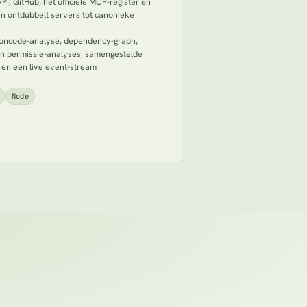
yPI, GitHub, het officiële MCP-register en
n ontdubbelt servers tot canonieke
roncode-analyse, dependency-graph,
 en permissie-analyses, samengestelde
 en een live event-stream
Node
pent in een nieuw tabblad)