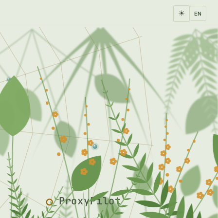
☀
EN
ProxyPilot