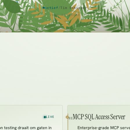
actief
/
Tim Schipper
VOLG DE DRAAD
↓
y
MCP SQL Access Server
LIVE
02
 testing draait om gaten in
Enterprise-grade MCP serve