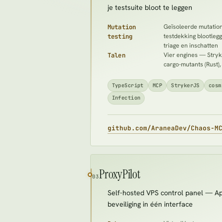
je testsuite bloot te leggen
Mutation
Geïsoleerde mutation
testing
testdekking blootlegg
triage en inschatten
Talen
Vier engines — Stryk
cargo-mutants (Rust), 
TypeScript
MCP
StrykerJS
cosm
Infection
github.com/AraneaDev/Chaos-
ProxyPilot
03
Self-hosted VPS control panel — Ap
beveiliging in één interface