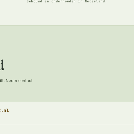
Gebouwd en onderhouden in Nederland.
d
ilt. Neem contact
t.nl