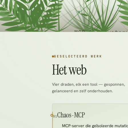
MCP Observator
GESELECTEERD WERK
Het web
Vier draden, elk een tool — gesponnen,
gelanceerd en zelf onderhouden.
Chaos-MCP
01
MCP-server die geïsoleerde mutation