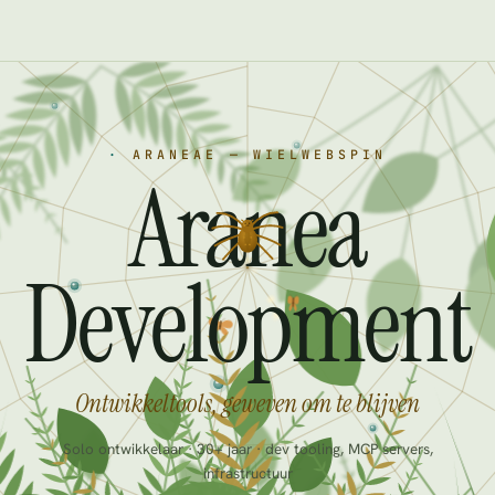
·
ARANEAE — WIELWEBSPIN
Aranea
Development
Ontwikkeltools, geweven om te blijven
Solo ontwikkelaar · 30+ jaar · dev tooling, MCP servers,
infrastructuur