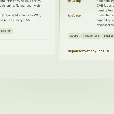
ent (PHP-FPM, Node.js proxy,
Dekking
Pollt npm, P
ovisioning, file manager, web
CVE-feeds e
identiteiten
n (18 jails), ModSecurity WAF,
Analyse
Statische b
P 2FA, Let's Encrypt SSL
capability-
risicoscores
Docker
Astro
TypeScript
SQLite
(o
mcpobservatory.com
↗