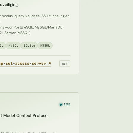
eveiliging
 modus, query-validatie, SSH-tunneling en
g
ing voor PostgreSQL, MySQL/MariaDB,
QL Server (MSSQL)
QL
MySQL
SQLite
MSSQL
(opent in een nieuw tabblad)
cp-sql-access-server
↗
MIT
LIVE
t Model Context Protocol