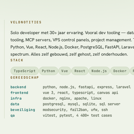
VELDNOTITIES
Solo developer met 30+ jaar ervaring. Vooral dev tooling — da
tooling, MCP servers, VPS control panels, project management. 
Python, Vue, React, Node.js, Docker, PostgreSQL, FastAPI, Larav
spectrum. Alles zelf gebouwd, zelf gehost, zelf onderhouden.
STACK
TypeScript
Python
Vue
React
Node.js
Docker
GEREEDSCHAP
python, node.js, fastapi, express, laravel
backend
vue 3, react, typescript, canvas api
frontend
docker, nginx, apache, linux
infra
postgresql, mysql, sqlite, sql server
data
modsecurity, fail2ban, ufw, ssh
beveiliging
vitest, pytest, 4 400+ test cases
qa