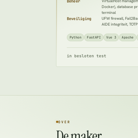
Beheer
VirtualHost managem
Docker), database pr
terminal
Beveiliging
UFW firewall, Fail2Ba
AIDE integriteit, TOT
Python
FastAPI
Vue 3
Apache
in besloten test
OVER
De maker