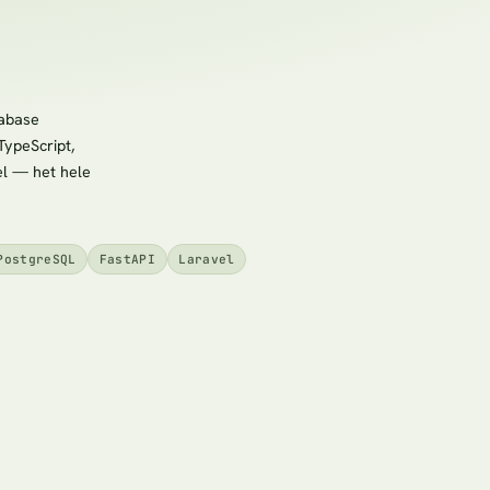
tabase
TypeScript,
el — het hele
PostgreSQL
FastAPI
Laravel